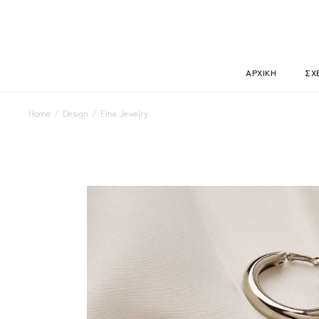
Skip
to
the
content
ΑΡΧΙΚΗ
ΣΧ
Home
Design
Fine Jewelry