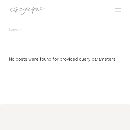
Skip
to
the
content
Home
No posts were found for provided query parameters.