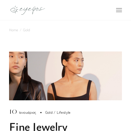
Skip
to
the
content
Home
Gold
10
Ιανουάριος
Gold
Lifestyle
Fine Jewelry