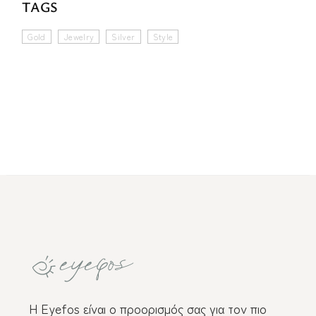
TAGS
Gold
Jewelry
Silver
Style
Η Eyefos είναι ο προορισμός σας για τον πιο