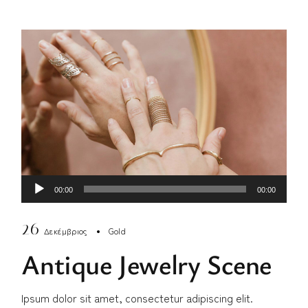
Πρόγραμμα
00:00
00:00
Αναπαραγωγής
26
Ήχου
Δεκέμβριος
Gold
Antique Jewelry Scene
Ipsum dolor sit amet, consectetur adipiscing elit.