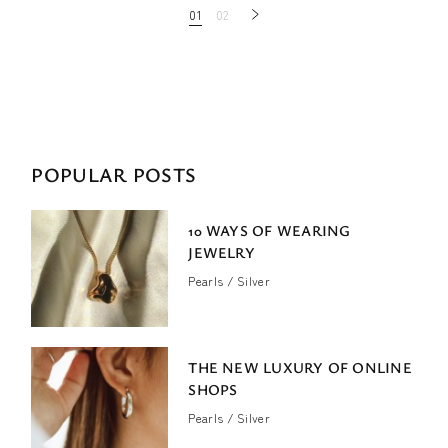
Πλοήγηση
01
02
άρθρων
POPULAR POSTS
10 WAYS OF WEARING
JEWELRY
Pearls
Silver
THE NEW LUXURY OF ONLINE
SHOPS
Pearls
Silver