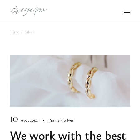
Skip
to
the
content
Home
Silver
10
Ιανουάριος
Pearls
Silver
We work with the best