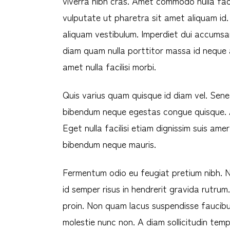
viverra nibh cras. Amet commodo nulla faci
vulputate ut pharetra sit amet aliquam id
aliquam vestibulum. Imperdiet dui accumsan 
diam quam nulla porttitor massa id neque 
amet nulla facilisi morbi.
Quis varius quam quisque id diam vel. Sen
bibendum neque egestas congue quisque. Ac
Eget nulla facilisi etiam dignissim suis ame
bibendum neque mauris.
Fermentum odio eu feugiat pretium nibh. Nu
id semper risus in hendrerit gravida rutrum
proin. Non quam lacus suspendisse faucibu
molestie nunc non. A diam sollicitudin tem